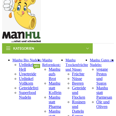
KATEGORIEN
Manhu Bio Nudeln
Manhu
Manhu
Manhu Gutes zu
Urdinkel
Reformkost
Trockenfrüchte
Nudeln
NEU
Hell
Manhu
vegane
und Nüsse
Urgetreide
aufs
Früchte
Pestos
Urdinkel
Brot
Nüsse
und
Vollkorn
Manhu
Beeren
Sugos
Getreidefrei
statt
Getreide
Manhu
Superfood
Koffein
und
statt
Nudeln
Manhu
Flocken
Parmesan
statt
Rosinen
Öle und
Pharma
und
Oliven
Manhu
Datteln
statt
Samen