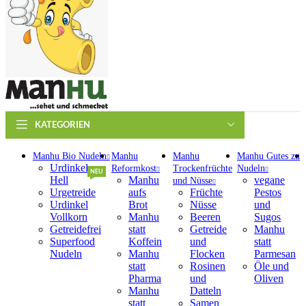
KATEGORIEN
Manhu Bio Nudeln
Manhu
Manhu
Manhu Gutes zu
Urdinkel
Reformkost
Trockenfrüchte
Nudeln
NEU
Hell
Manhu
vegane
und Nüsse
Urgetreide
aufs
Früchte
Pestos
Urdinkel
Brot
Nüsse
und
Vollkorn
Manhu
Beeren
Sugos
Getreidefrei
statt
Getreide
Manhu
Superfood
Koffein
und
statt
Nudeln
Manhu
Flocken
Parmesan
statt
Rosinen
Öle und
Pharma
und
Oliven
Manhu
Datteln
statt
Samen