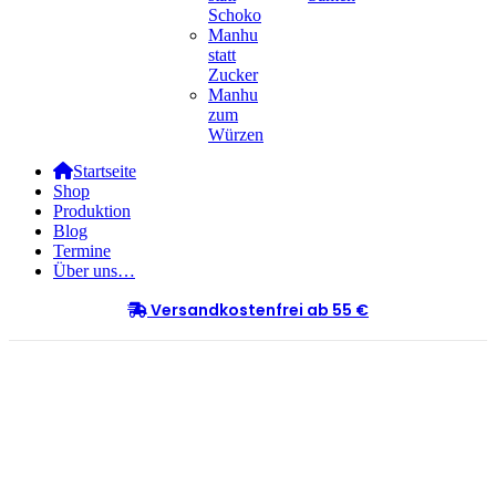
Schoko
Manhu
statt
Zucker
Manhu
zum
Würzen
Startseite
Shop
Produktion
Blog
Termine
Über uns…
Versandkostenfrei ab 55 €