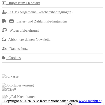
Varianten
Impressum / Kontakt
auf.
Die
AGB (Allgemeine Geschäftsbedingungen)
Optionen
Liefer- und Zahlungsbedingungen
können
auf
Widerrufsbelehrung
der
Produktseite
Abboniere deinen Newsletter
gewählt
werden
Datenschutz
Cookies
Copyright ©
2026
. Alle Rechte vorbehalten durch
www.manhu.at