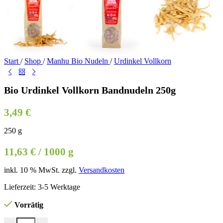
Start
/
Shop
/
Manhu Bio Nudeln
/
Urdinkel Vollkorn
Bio Urdinkel Vollkorn Bandnudeln 250g
3,49
€
250
g
11,63
€
/
1000
g
inkl. 10 % MwSt.
zzgl.
Versandkosten
Lieferzeit:
3-5 Werktage
Vorrätig
Bio Urdinkel Vollkorn Bandnudeln 250g Menge