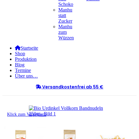
Schoko
Manhu
statt
Zucker
Manhu
zum
Würzen
Startseite
Shop
Produktion
Blog
Termine
Über uns…
Versandkostenfrei ab 55 €
Klick zum Vergrößern