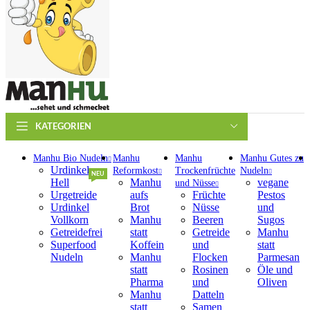
KATEGORIEN
Manhu Bio Nudeln
Manhu
Manhu
Manhu Gutes zu
Urdinkel
Reformkost
Trockenfrüchte
Nudeln
NEU
Hell
Manhu
vegane
und Nüsse
Urgetreide
aufs
Früchte
Pestos
Urdinkel
Brot
Nüsse
und
Vollkorn
Manhu
Beeren
Sugos
Getreidefrei
statt
Getreide
Manhu
Superfood
Koffein
und
statt
Nudeln
Manhu
Flocken
Parmesan
statt
Rosinen
Öle und
Pharma
und
Oliven
Manhu
Datteln
statt
Samen