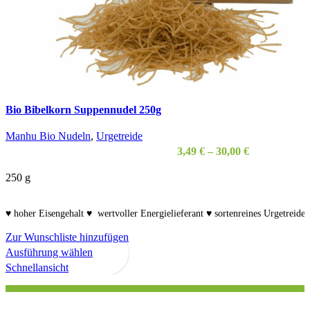
Bio Bibelkorn Suppennudel 250g
Manhu Bio Nudeln
,
Urgetreide
3,49
€
–
30,00
€
250
g
♥ hoher Eisengehalt ♥ wertvoller Energielieferant ♥ sortenreines Urgetreide
Zur Wunschliste hinzufügen
Dieses
Ausführung wählen
Produkt
Schnellansicht
weist
mehrere