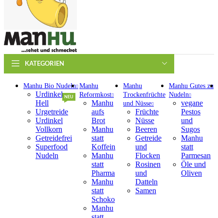
KATEGORIEN
Manhu Bio Nudeln
Manhu
Manhu
Manhu Gutes zu
Urdinkel
Reformkost
Trockenfrüchte
Nudeln
NEU
Hell
Manhu
vegane
und Nüsse
Urgetreide
aufs
Früchte
Pestos
Urdinkel
Brot
Nüsse
und
Vollkorn
Manhu
Beeren
Sugos
Getreidefrei
statt
Getreide
Manhu
Superfood
Koffein
und
statt
Nudeln
Manhu
Flocken
Parmesan
statt
Rosinen
Öle und
Pharma
und
Oliven
Manhu
Datteln
statt
Samen
Schoko
Manhu
statt