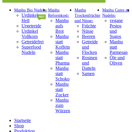
Manhu Bio Nudeln
Manhu
Manhu
Manhu Gutes zu
Urdinkel
Reformkost
Trockenfrüchte
Nudeln
NEU
Hell
Manhu
vegane
und Nüsse
Urgetreide
aufs
Früchte
Pestos
Urdinkel
Brot
Nüsse
und
Vollkorn
Manhu
Beeren
Sugos
Getreidefrei
statt
Getreide
Manhu
Superfood
Koffein
und
statt
Nudeln
Manhu
Flocken
Parmesan
statt
Rosinen
Öle und
Pharma
und
Oliven
Manhu
Datteln
statt
Samen
Schoko
Manhu
statt
Zucker
Manhu
zum
Würzen
Startseite
Shop
Produktion