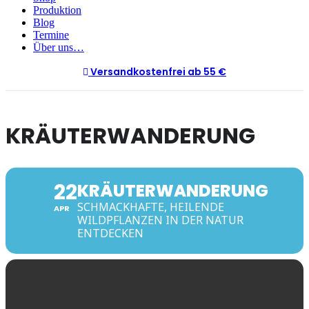
Produktion
Blog
Termine
Über uns…
Versandkostenfrei ab 55 €
KRÄUTERWANDERUNG
22
KRÄUTERWANDERUNG
SCHMACKHAFTE, HEILENDE
APR
WILDPFLANZEN IN DER NATUR
ENTDECKEN