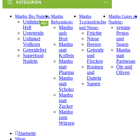
KATEGORIEN
Manhu Bio Nudeln
Manhu
Manhu
Manhu Gutes zu
Urdinkel
Reformkost
Trockenfrüchte
Nudeln
NEU
Hell
Manhu
vegane
und Nüsse
Urgetreide
aufs
Früchte
Pestos
Urdinkel
Brot
Nüsse
und
Vollkorn
Manhu
Beeren
Sugos
Getreidefrei
statt
Getreide
Manhu
Superfood
Koffein
und
statt
Nudeln
Manhu
Flocken
Parmesan
statt
Rosinen
Öle und
Pharma
und
Oliven
Manhu
Datteln
statt
Samen
Schoko
Manhu
statt
Zucker
Manhu
zum
Würzen
Startseite
Shop